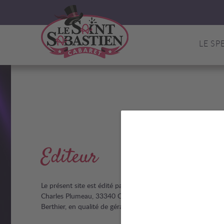
LE SP
Editeur
Le présent site est édité par LE SAINT SABASTIEN, SARL au
Charles Plumeau, 33340 Couquèques, France. La société est r
Berthier, en qualité de gérant.