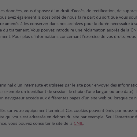
s données, vous disposez d’un droit d’accès, de rectification, de suppres
s. Vous avez également la possibilité de nous faire part du sort que vous 
menés à les conserver dans nos archives pour la durée nécessaire à satis
e du traitement. Vous pouvez introduire une réclamation auprès de la CN
ement. Pour plus d’informations concernant l’exercice de vos droits, vous 
minal d’un internaute et utilisées par le site pour envoyer des informatio
par exemple un identifiant de session, le choix d’une langue ou une date)
’un navigateur accède aux différentes pages d’un site web ou lorsque ce n
stallés sur votre équipement terminal. Ces cookies peuvent émis par nous-mê
aire qui vous est adressée en dehors du site par exemple. Seul l’émetteur 
ence, vous pouvez consulter le site de la
CNIL
.