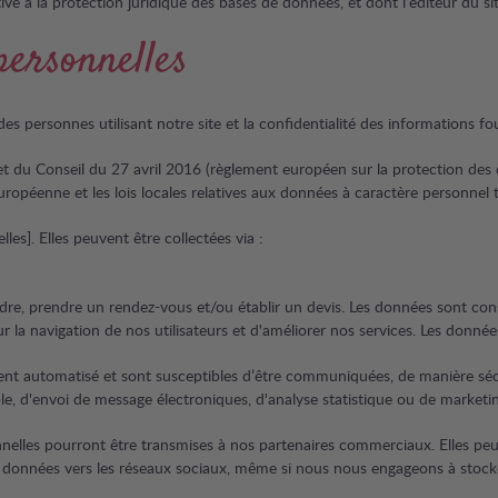
tive à la protection juridique des bases de données, et dont l’éditeur du si
personnelles
 personnes utilisant notre site et la confidentialité des informations f
 du Conseil du 27 avril 2016 (règlement européen sur la protection des
uropéenne et les lois locales relatives aux données à caractère personnel t
es]. Elles peuvent être collectées via :
re, prendre un rendez-vous et/ou établir un devis. Les données sont cons
 sur la navigation de nos utilisateurs et d'améliorer nos services. Les don
ment automatisé et sont susceptibles d’être communiquées, de manière séc
e, d'envoi de message électroniques, d'analyse statistique ou de marketin
nelles pourront être transmises à nos partenaires commerciaux. Elles peu
 données vers les réseaux sociaux, même si nous nous engageons à stocke