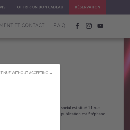
VIS
OFFRIR UN BON CADEAU
RÉSERVATION
MENT ET CONTACT
F.A.Q.
TINUE WITHOUT ACCEPTING →
FR95 479144073 - dont le siège social est situé 11 rue
ées via le site. Le directeur de la publication est Stéphane