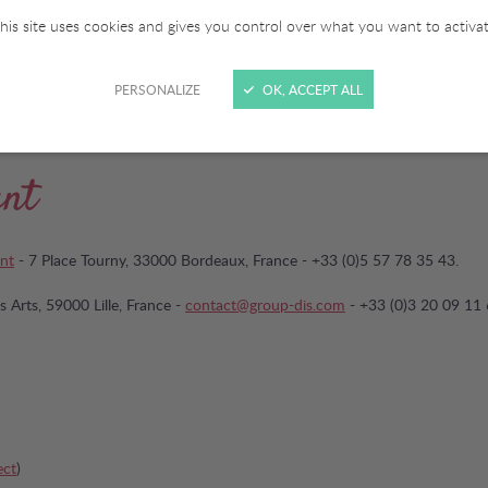
nseil au 05 56 41 38 65 (prix d’un appel local) ou par e-mail :
contact@s
his site uses cookies and gives you control over what you want to activa
PERSONALIZE
OK, ACCEPT ALL
ent
nt
- 7 Place Tourny, 33000 Bordeaux, France - +33 (0)5 57 78 35 43.
 Arts, 59000 Lille, France -
contact@group-dis.com
- +33 (0)3 20 09 11
ect
)