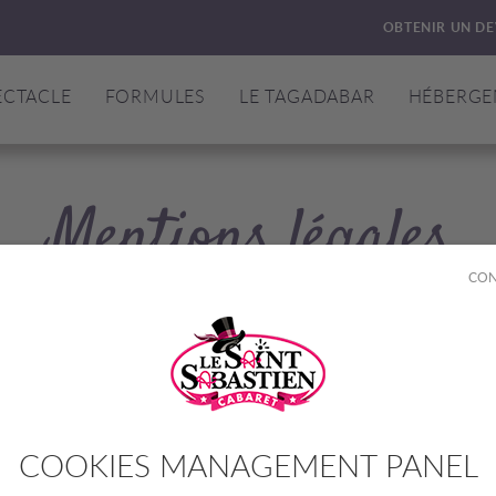
OBTENIR UN DE
ECTACLE
FORMULES
LE TAGADABAR
HÉBERGE
Mentions légales
CON
 capital de 50.000 € - SIRET 479 144 073 00018 - R.C.S. Bordeaux - TVA 
esponsable des traitements effectués sur les données personnelles collect
COOKIES MANAGEMENT PANEL