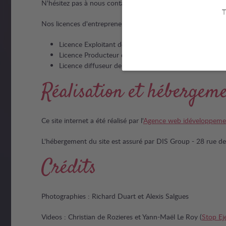
N'hésitez pas à nous contacter pour toute information ou co
T
Nos licences d'entrepreneur du spectacle :
Licence Exploitant de salle 1-1028015
Licence Producteur de spectacle 2-1028016
Licence diffuseur de spectacle 3-1028017
Réalisation et hébergem
Ce site internet a été réalisé par l'
Agence web idéveloppeme
L'hébergement du site est assuré par DIS Group - 28 rue des
Crédits
Photographies : Richard Duart et Alexis Salgues
Videos : Christian de Rozieres et Yann-Maël Le Roy (
Stop Ej