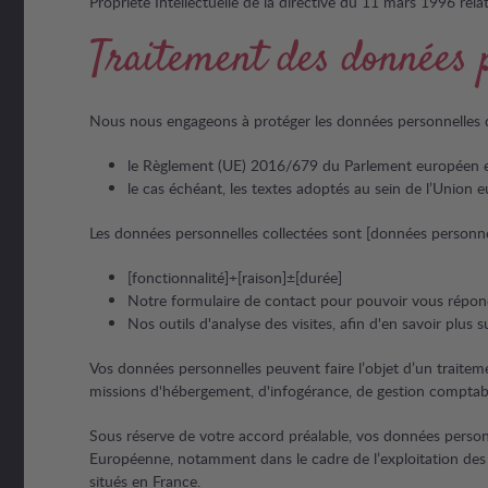
Propriété Intellectuelle de la directive du 11 mars 1996 rela
Traitement des données 
Nous nous engageons à protéger les données personnelles des
le Règlement (UE) 2016/679 du Parlement européen et
le cas échéant, les textes adoptés au sein de l’Union e
Les données personnelles collectées sont [données personnell
[fonctionnalité]+[raison]±[durée]
Notre formulaire de contact pour pouvoir vous répond
Nos outils d'analyse des visites, afin d'en savoir plus
Vos données personnelles peuvent faire l’objet d’un traite
missions d'hébergement, d'infogérance, de gestion comptabl
Sous réserve de votre accord préalable, vos données person
Européenne, notamment dans le cadre de l’exploitation des
situés en France.