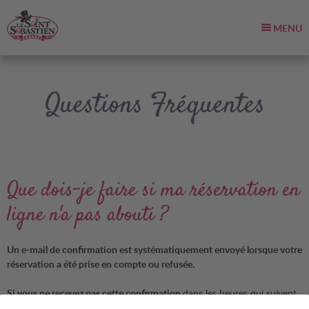
MENU
Questions Fréquentes
Que dois-je faire si ma réservation en
ligne n'a pas abouti ?
Un e-mail de confirmation est systématiquement envoyé lorsque votre
réservation a été prise en compte ou refusée.
Si vous ne recevez pas cette confirmation
dans les heures qui suivent
votre réservation, il n’y a que trois explications possibles :